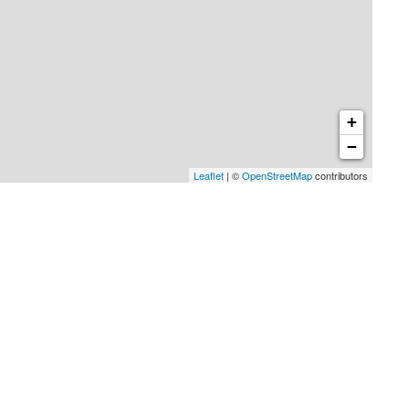
+
−
Leaflet
| ©
OpenStreetMap
contributors